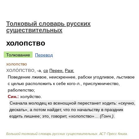
Толковый словарь русских
существительных
холопство
Толкование
Перевод
холопство
ХОЛО́ПСТВО
, -а,
ср
Перен.
Разг.
Поведение лживое, неискреннее, рабски угодливое, льстивое
с целью расположить к себе кого-л., прислужничество,
раболепство;
Син.:
холуйство.
Сначала молодец ко всенощной перестанет ходить: «скучно,
дескать», а потом найдет, что по начальству в праздник
ездить лишнее; это, говорит, «холопство»…
(Гонч.)
.
Большой толковый словарь русских существительных. АСТ-Пресс Книга
.