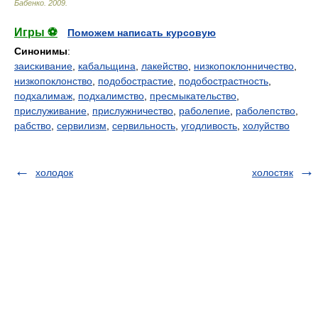
Бабенко
.
2009
.
Игры ⚽
Поможем написать курсовую
Синонимы
:
заискивание
,
кабальщина
,
лакейство
,
низкопоклонничество
,
низкопоклонство
,
подобострастие
,
подобострастность
,
подхалимаж
,
подхалимство
,
пресмыкательство
,
прислуживание
,
прислужничество
,
раболепие
,
раболепство
,
рабство
,
сервилизм
,
сервильность
,
угодливость
,
холуйство
холодок
холостяк