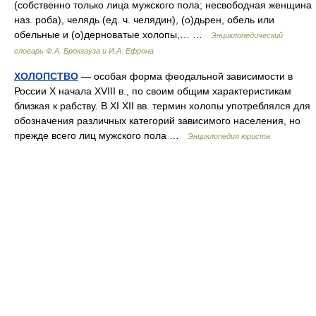
(собственно только лица мужского пола; несвободная женщина
наз. роба), челядь (ед. ч. челядин), (о)дьрен, обель или
обельные и (о)дерноватые холопы,… …
Энциклопедический
словарь Ф.А. Брокгауза и И.А. Ефрона
ХОЛОПСТВО
— особая форма феодальной зависимости в
России Х начала XVIII в., по своим общим характеристикам
близкая к рабству. В XI XII вв. термин холопы употреблялся для
обозначения различных категорий зависимого населения, но
прежде всего лиц мужского пола …
Энциклопедия юриста