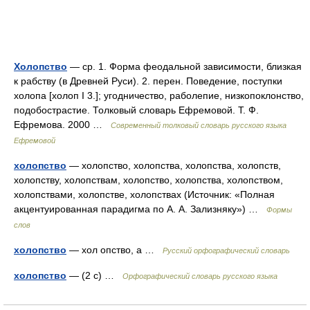
Холопство
— ср. 1. Форма феодальной зависимости, близкая
к рабству (в Древней Руси). 2. перен. Поведение, поступки
холопа [холоп I 3.]; угодничество, раболепие, низкопоклонство,
подобострастие. Толковый словарь Ефремовой. Т. Ф.
Ефремова. 2000 …
Современный толковый словарь русского языка
Ефремовой
холопство
— холопство, холопства, холопства, холопств,
холопству, холопствам, холопство, холопства, холопством,
холопствами, холопстве, холопствах (Источник: «Полная
акцентуированная парадигма по А. А. Зализняку») …
Формы
слов
холопство
— хол опство, а …
Русский орфографический словарь
холопство
— (2 с) …
Орфографический словарь русского языка