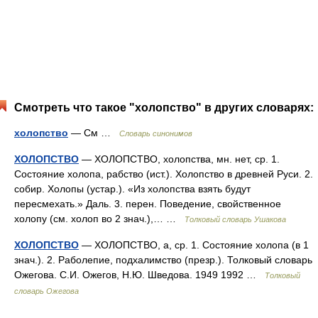
Смотреть что такое "холопство" в других словарях:
холопство
— См …
Словарь синонимов
ХОЛОПСТВО
— ХОЛОПСТВО, холопства, мн. нет, ср. 1.
Состояние холопа, рабство (ист.). Холопство в древней Руси. 2.
собир. Холопы (устар.). «Из холопства взять будут
пересмехать.» Даль. 3. перен. Поведение, свойственное
холопу (см. холоп во 2 знач.),… …
Толковый словарь Ушакова
ХОЛОПСТВО
— ХОЛОПСТВО, а, ср. 1. Состояние холопа (в 1
знач.). 2. Раболепие, подхалимство (презр.). Толковый словарь
Ожегова. С.И. Ожегов, Н.Ю. Шведова. 1949 1992 …
Толковый
словарь Ожегова